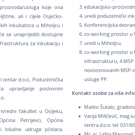
edukacijsko-proizvodni
 proizvoda/usluga koje ona
uredi poduzetnički in
tine, ali i cijele Osječko-
Konferencijska dvoran
kih inkubatora u Miholjcu i
co-working prostor u 
 će se unaprijediti dostupne
uredi u Miholjcu,
nfrastruktura za inkubaciju i
co-working prostor u Mi
infrastrukturu, 4 MSP 
novoosnovanih MSP-ova 
usluge PP.
 centar d.o.o., Poduzetnička
a upravljanje poslovnim
Kontakt osobe za više info
.o.
Matko Šutalo, gradona
rivredni fakultet u Osijeku,
Vanja Miličević, mag.i
pćina Petrijevci, Općina
centra d.o.o. tel: 031
i lokalne udruge pčelara,
Mr. sc. Lidija Maurovi