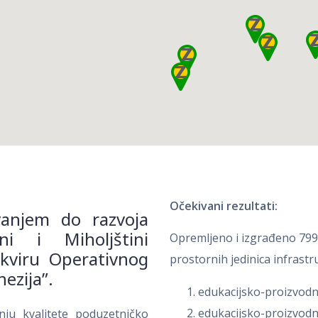
Očekivani rezultati:
anjem do razvoja
ni i Miholjštini
Opremljeno i izgrađeno 799 
kviru Operativnog
prostornih jedinica infrastr
ezija”.
edukacijsko-proizvodni
edukacijsko-proizvodni
nju kvalitete poduzetničko