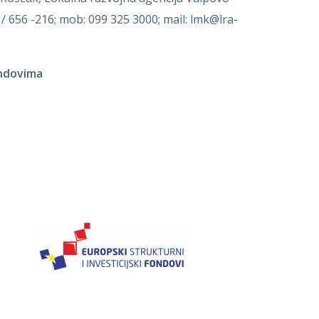
031/ 656 -216; mob: 099 325 3000; mail: lmk@lra-
ondovima