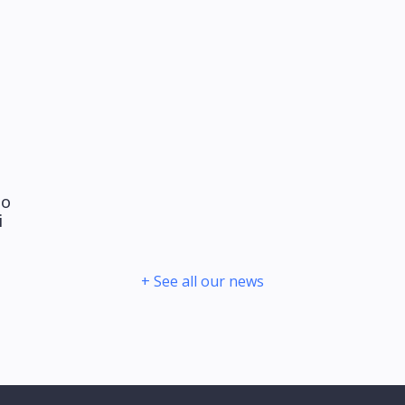
do
i
+ See all our news