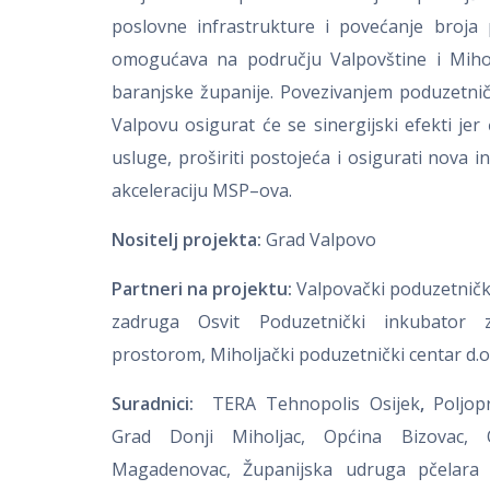
poslovne infrastrukture i povećanje broja
omogućava na području Valpovštine i Miholjš
baranjske županije. Povezivanjem poduzetnič
Valpovu osigurat će se sinergijski efekti jer
usluge, proširiti postojeća i osigurati nova i
akceleraciju MSP–ova.
Nositelj projekta:
Grad Valpovo
Partneri na projektu:
Valpovački poduzetnički
zadruga Osvit Poduzetnički inkubator z
prostorom, Miholjački poduzetnički centar d.o
Suradnici:
TERA Tehnopolis Osijek
,
Poljop
Grad Donji Miholjac, Općina Bizovac, O
Magadenovac, Županijska udruga pčelara 