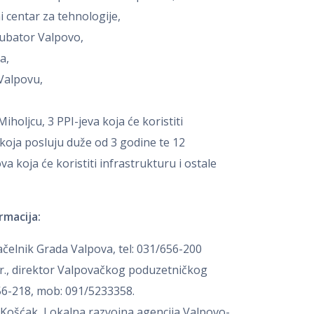
 centar za tehnologije,
kubator Valpovo,
a,
Valpovu,
holjcu, 3 PPI-jeva koja će koristiti
koja posluju duže od 3 godine te 12
koja će koristiti infrastrukturu i ostale
rmacija:
čelnik Grada Valpova, tel: 031/656-200
ur., direktor Valpovačkog poduzetničkog
/656-218, mob: 091/5233358.
ć Košćak, Lokalna razvojna agencija Valpovo-